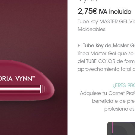
cantidad
2,75
€
IVA incluido
Tube key MASTER GEL Vic
Moldeables.
El
Tube Key de Master G
línea Master Gel que se
del TUBE COLOR de forma
aprovechamiento total d
¿ERES PR
Adquiere tu Carnet Pro
benefíciate de pre
profesionale