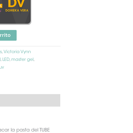
rrito
s
,
Victoria Vynn
l
,
LED
,
master gel
,
uv
car la pasta del TUBE