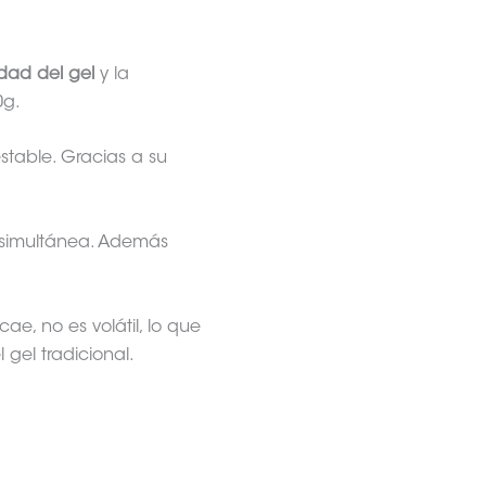
lidad del gel
y la
0g.
stable. Gracias a su
.
a simultánea. Además
e, no es volátil, lo que
 gel tradicional.