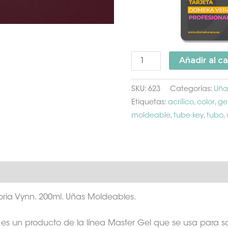
Añadir al ca
SKU:
623
Categorías:
Uña
Etiquetas:
acrílico
,
color
,
ge
moldeable
,
tube key
,
tubo
,
 adicional
ria Vynn. 200ml. Uñas Moldeables.
es un producto de la línea Master Gel que se usa para sa