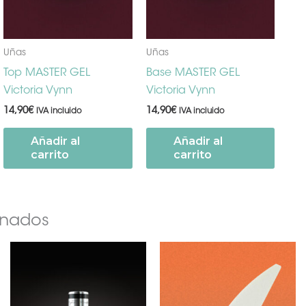
Uñas
Uñas
Top MASTER GEL
Base MASTER GEL
Victoria Vynn
Victoria Vynn
14,90
€
14,90
€
IVA incluido
IVA incluido
Añadir al
Añadir al
carrito
carrito
onados