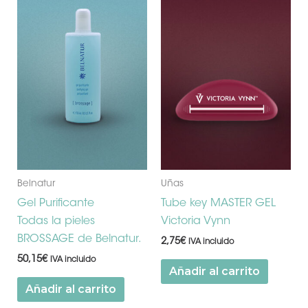
Belnatur
Uñas
Gel Purificante
Tube key MASTER GEL
Todas la pieles
Victoria Vynn
BROSSAGE de Belnatur.
2,75
€
IVA incluido
50,15
€
IVA incluido
Añadir al carrito
Añadir al carrito