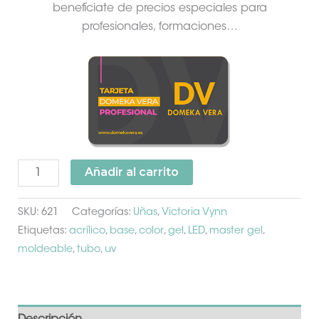
benefíciate de precios especiales para
profesionales, formaciones…
Añadir al carrito
SKU:
621
Categorías:
Uñas
,
Victoria Vynn
Etiquetas:
acrílico
,
base
,
color
,
gel
,
LED
,
master gel
,
moldeable
,
tubo
,
uv