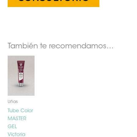
También te recomendamos…
Rango
Este
de
producto
precios:
desde
tiene
5,95€
múltiples
hasta
variantes.
53,85€
Las
Uñas
opciones
Tube Color
se
MASTER
pueden
GEL
elegir
Victoria