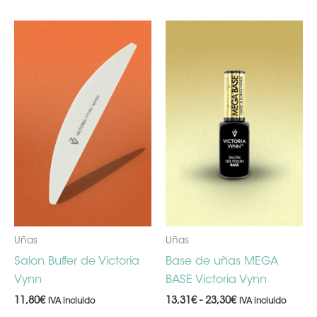
Rango
Es
de
pr
precios:
desde
ti
13,31€
mú
hasta
23,30€
va
La
op
se
pu
ele
en
la
Uñas
Uñas
pá
Salon Buffer de Victoria
Base de uñas MEGA
de
Vynn
BASE Victoria Vynn
pr
11,80
€
13,31
€
-
23,30
€
IVA incluido
IVA incluido