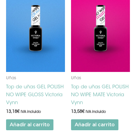
Uñas
Uñas
Top de uñas GEL POLISH
Top de uñas GEL POLISH
NO WIPE GLOSS Victoria
NO WIPE MATE Victoria
Vynn
Vynn
13,18
€
13,58
€
IVA incluido
IVA incluido
Añadir al carrito
Añadir al carrito