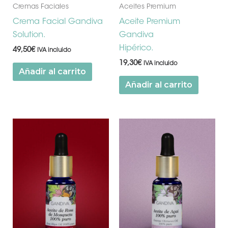
Cremas Faciales
Aceites Premium
Crema Facial Gandiva
Aceite Premium
Solution.
Gandiva
Hipérico.
49,50
€
IVA incluido
19,30
€
IVA incluido
Añadir al carrito
Añadir al carrito