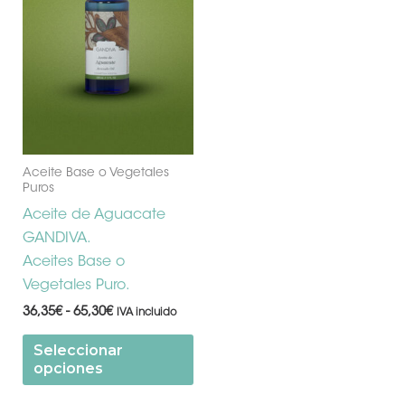
65,30€
variantes.
Las
opciones
se
pueden
elegir
en
la
Aceite Base o Vegetales
Puros
página
de
Aceite de Aguacate
producto
GANDIVA.
Aceites Base o
Vegetales Puro.
36,35
€
-
65,30
€
IVA incluido
Seleccionar
opciones