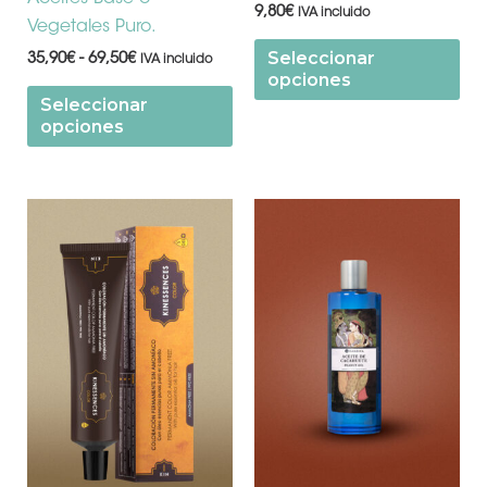
9,80
€
IVA incluido
Vegetales Puro.
Seleccionar
35,90
€
-
69,50
€
IVA incluido
opciones
Seleccionar
opciones
Este
producto
tiene
múltiples
variantes.
Las
opciones
se
pueden
elegir