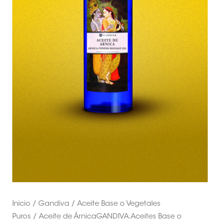
Inicio
/
Gandiva
/
Aceite Base o Vegetales
Puros
/ Aceite de ÁrnicaGANDIVA.Aceites Base o