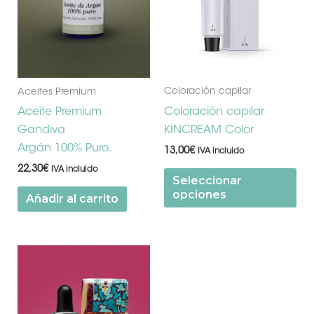
se
pu
ele
en
la
Coloración capilar
Aceites Premium
pá
Coloración capilar
Aceite Premium
de
KINCREAM Color
Gandiva
pr
Argán 100% Puro.
13,00
€
IVA incluido
22,30
€
IVA incluido
Seleccionar
opciones
Añadir al carrito