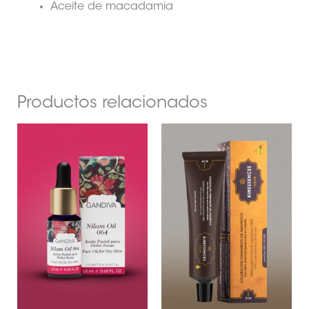
Aceite de macadamia
Productos relacionados
Est
pr
tie
múl
var
Las
op
se
pu
ele