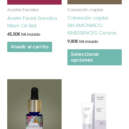
en
la
Coloración capilar
Aceites Faciales
pá
Coloración capilar
Aceite Facial Gandiva
de
SIN AMONIACO.
Nilam Oil 064.
pr
KINESSENCES Cenizas.
45,50
€
IVA incluido
9,80
€
IVA incluido
Añadir al carrito
Seleccionar
opciones
Est
pr
tie
múl
var
Las
op