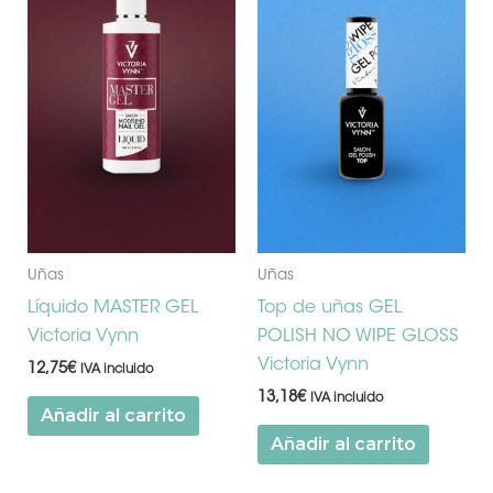
Uñas
Uñas
Líquido MASTER GEL
Top de uñas GEL
Victoria Vynn
POLISH NO WIPE GLOSS
Victoria Vynn
12,75
€
IVA incluido
13,18
€
IVA incluido
Añadir al carrito
Añadir al carrito