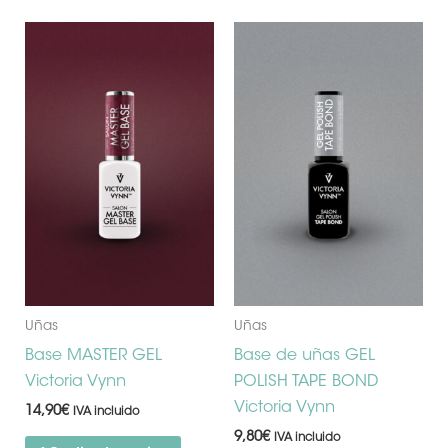
Uñas
Uñas
Base MASTER GEL
Base de uñas GEL
Victoria Vynn
POLISH TAPE BOND
Victoria Vynn
14,90
€
IVA incluido
9,80
€
IVA incluido