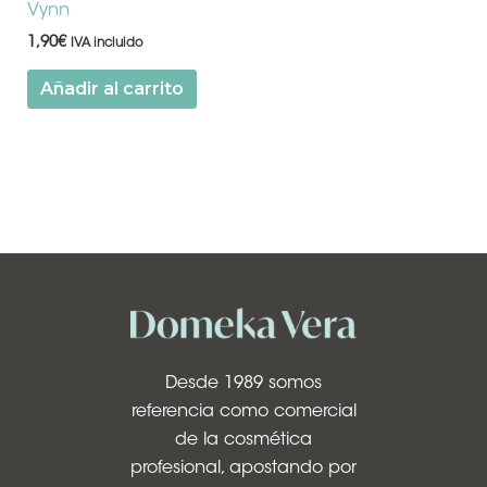
Vynn
1,90
€
IVA incluido
Añadir al carrito
Desde 1989 somos
referencia como comercial
de la cosmética
profesional, apostando por