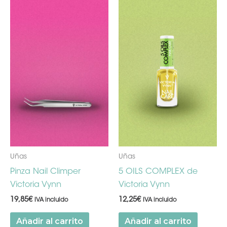
Uñas
Uñas
Pinza Nail Climper
5 OILS COMPLEX de
Victoria Vynn
Victoria Vynn
19,85
€
12,25
€
IVA incluido
IVA incluido
Añadir al carrito
Añadir al carrito