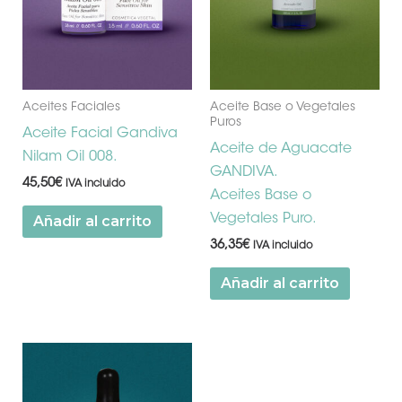
Aceites Faciales
Aceite Base o Vegetales
Puros
Aceite Facial Gandiva
Aceite de Aguacate
Nilam Oil 008.
GANDIVA.
45,50
€
IVA incluido
Aceites Base o
Vegetales Puro.
Añadir al carrito
36,35
€
IVA incluido
Añadir al carrito