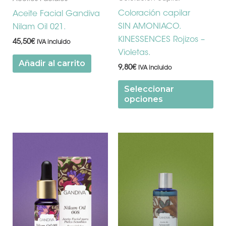
pá
Coloración capilar
Aceite Facial Gandiva
de
SIN AMONIACO.
Nilam Oil 021.
pr
KINESSENCES Rojizos –
45,50
€
IVA incluido
Violetas.
Añadir al carrito
9,80
€
IVA incluido
Seleccionar
opciones