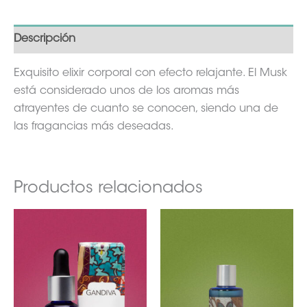
Descripción
Exquisito elixir corporal con efecto relajante. El Musk
está considerado unos de los aromas más
atrayentes de cuanto se conocen, siendo una de
las fragancias más deseadas.
Productos relacionados
Rango
Es
de
pr
precios:
desde
ti
36,35€
mú
hasta
65,30€
va
La