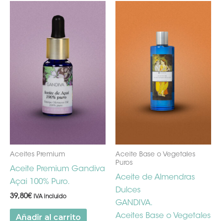
Aceites Premium
Aceite Base o Vegetales
Puros
Aceite Premium Gandiva
Aceite de Almendras
Açai 100% Puro.
Dulces
39,80
€
IVA incluido
GANDIVA.
Aceites Base o Vegetales
Añadir al carrito