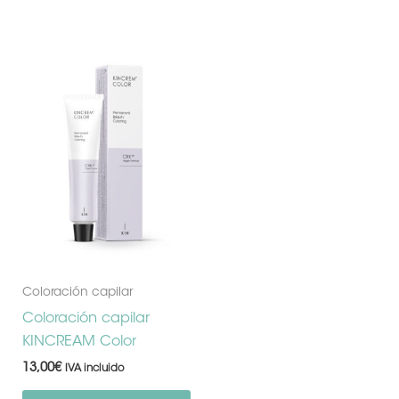
Este
producto
tiene
múltiples
variantes.
Las
opciones
se
pueden
elegir
en
la
Coloración capilar
página
Coloración capilar
de
KINCREAM Color
producto
13,00
€
IVA incluido