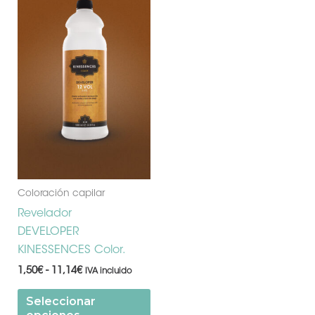
producto
precios:
desde
tiene
1,50€
múltiples
hasta
11,14€
variantes.
Las
opciones
se
pueden
elegir
en
la
Coloración capilar
página
Revelador
de
DEVELOPER
producto
KINESSENCES Color.
1,50
€
-
11,14
€
IVA incluido
Seleccionar