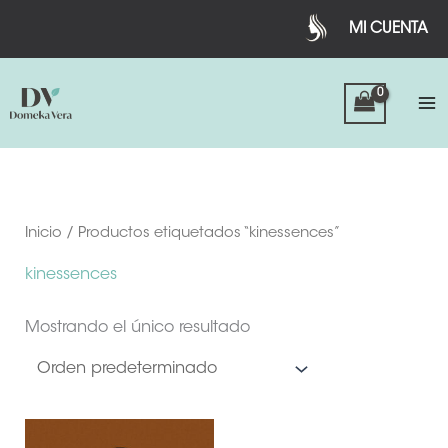
Ir
MI CUENTA
al
contenido
Inicio
/ Productos etiquetados “kinessences”
kinessences
Mostrando el único resultado
Rango
Este
de