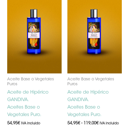
pr
precios:
desde
tie
54,95€
múl
hasta
119,00€
var
Las
op
se
pu
ele
en
la
Aceite Base o Vegetales
Aceite Base o Vegetales
Puros
Puros
pá
de
Aceite de Hipérico
Aceite de Hipérico
pr
GANDIVA.
GANDIVA.
Aceites Base o
Aceites Base o
Vegetales Puro.
Vegetales Puro.
54,95
€
54,95
€
-
119,00
€
IVA incluido
IVA incluido