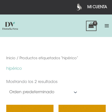
Ir
MI CUENTA
al
contenido
Inicio
/ Productos etiquetados “hipérico”
hipérico
Mostrando los 2 resultados
Rango
Est
de