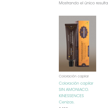
Mostrando el único result
Este
producto
tiene
múltiples
variantes.
Las
opciones
se
pueden
elegir
Coloración capilar
en
Coloración capilar
la
SIN AMONIACO.
página
KINESSENCES
de
Cenizas.
producto