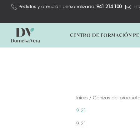
Ir
Pedidos y atención personalizada:
941 214 100
in
al
contenido
CENTRO DE FORMACIÓN P
Inicio
/ Cenizas del producto
9.21
9.21